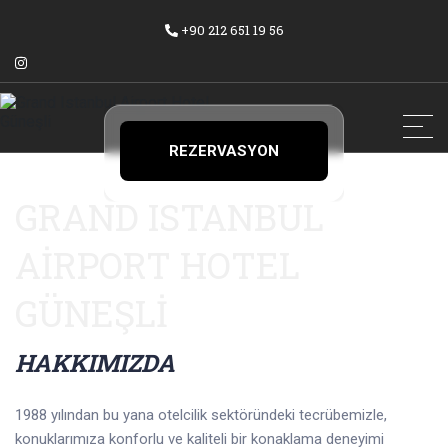
+90 212 651 19 56
REZERVASYON
GRAND ISTANBUL
YAP
AIRPORT HOTEL
GÜNEŞLI
HAKKIMIZDA
1988 yılından bu yana otelcilik sektöründeki tecrübemizle,
konuklarımıza konforlu ve kaliteli bir konaklama deneyimi